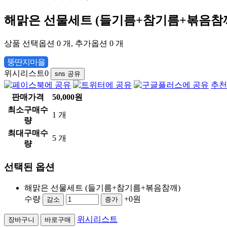
해맑은 선물세트 (들기름+참기름+볶음참
상품 선택옵션 0 개, 추가옵션 0 개
뚱딴지마을
위시리스트
0
sns 공유
추천
판매가격
50,000원
최소구매수
1 개
량
최대구매수
5 개
량
선택된 옵션
해맑은 선물세트 (들기름+참기름+볶음참깨)
수량
+0원
감소
증가
위시리스트
장바구니
바로구매