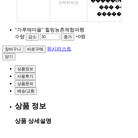
"가루매마을" 힐링농촌체험여행
수량
+0원
감소
증가
위시리스트
닫기
상품정보
사용후기
상품문의
배송/교환
상품 정보
상품 상세설명