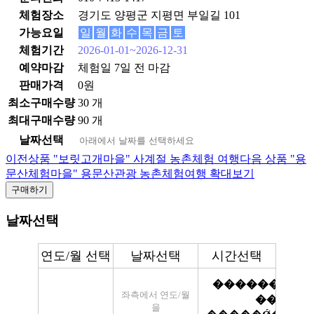
체험장소
경기도 양평군 지평면 부일길 101
가능요일
일
월
화
수
목
금
토
체험기간
2026-01-01~2026-12-31
예약마감
체험일 7일 전 마감
판매가격
0원
최소구매수량
30 개
최대구매수량
90 개
날짜선택
이전상품
"보릿고개마을" 사계절 농촌체험 여행
다음 상품
"용
문산체험마을" 용문산관광 농촌체험여행
확대보기
구매하기
날짜선택
연도/월 선택
날짜선택
시간선택